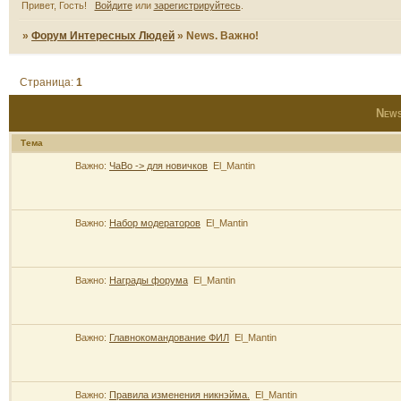
Привет, Гость!
Войдите
или
зарегистрируйтесь
.
»
Форум Интересных Людей
»
News. Важно!
Страница:
1
News
Тема
Важно:
ЧаВо -> для новичков
El_Mantin
Важно:
Набор модераторов
El_Mantin
Важно:
Награды форума
El_Mantin
Важно:
Главнокомандование ФИЛ
El_Mantin
Важно:
Правила изменения никнэйма.
El_Mantin