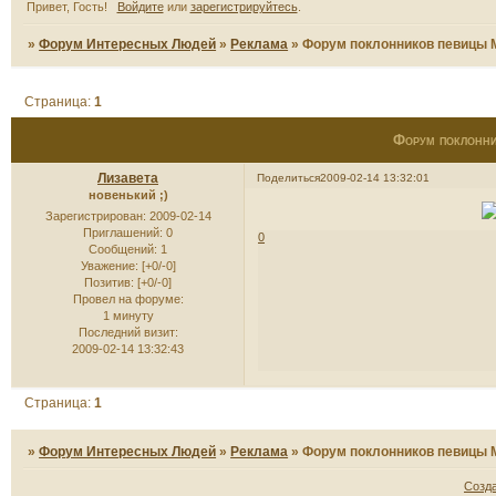
Привет, Гость!
Войдите
или
зарегистрируйтесь
.
»
Форум Интересных Людей
»
Реклама
»
Форум поклонников певицы
Страница:
1
Форум поклонн
Лизавета
Поделиться
2009-02-14 13:32:01
новенький ;)
Зарегистрирован
: 2009-02-14
Приглашений:
0
0
Сообщений:
1
Уважение:
[+0/-0]
Позитив:
[+0/-0]
Провел на форуме:
1 минуту
Последний визит:
2009-02-14 13:32:43
Страница:
1
»
Форум Интересных Людей
»
Реклама
»
Форум поклонников певицы
Созд