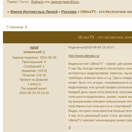
Привет, Гость!
Войдите
или
зарегистрируйтесь
.
»
Форум Интересных Людей
»
Реклама
»
UltimaTV - это бесплатное о
Страница:
1
UltimaTV - это бесплатное онла
natal
Поделиться
2010-08-30 23:14:37
новенький ;)
http://www.ultimatv.ru/
Зарегистрирован
: 2010-08-30
Приглашений:
0
Видеохостинг UltimaTV - сервис для разм
Сообщений:
1
У нас Вы всегда сможете посмотреть онл
Уважение:
[+0/-0]
интересных видеороликов: приколы, музы
Позитив:
[+0/-0]
трейлеры новинок кино и т.д. Здесь кажд
Провел на форуме:
может быть что угодно: понравившееся с
1 минуту
видеокамеру или целый профессиональны
Последний визит:
Каждый день наши пользователи загружа
2010-08-30 23:14:42
пользуются видеоклипы, аниме, новые в
музыкальными клипами повышенным интер
популярностью пользуется и спортивный 
Видео, которое пользователи больше все
У вас есть реальный шанс стать автором 
UltimaTV поможет начинающим режиссер
0