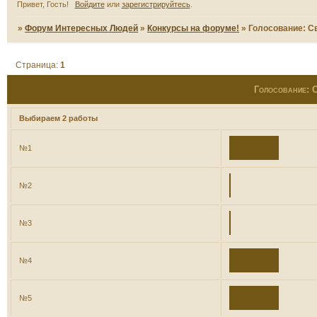
Привет, Гость!
Войдите
или
зарегистрируйтесь
.
»
Форум Интересных Людей
»
Конкурсы на форуме!
»
Голосование: С
Страница:
1
Голосование: С
Выбираем 2 работы
№1
№2
№3
№4
№5