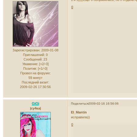
0
Зарегистрирован
: 2009-01-08
Приглашений:
0
Сообщений:
23
Уважение:
[+2/-0]
Позитив:
[+1/-0]
Провел на форуме:
59 минут
Последний визит:
2009-02-26 17:30:56
GiGi
Поделиться
2009-02-16 16:56:06
|су4ка|
El_Mantin
исправила))
0