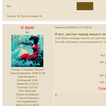
№6
Голосов:
4
;
Проголосовали:
5
El_Mantin
Поделиться
2009-02-13 21:56:21
И вот, настал черед нашего п
Собственно награды получат все или почт
За себя голосовать нельзя разумеется. Н
№2
№3.
Откуда:
г.Сызрань, Россия
Зарегистрирован
: 2009-01-08
№5.
Приглашений:
0
Сообщений:
1684
№6.
Уважение:
[+14/-1]
Позитив:
[+22/-0]
Гол
Пол:
Женский
Провел на форуме:
0
7 часов 53 минуты
Последний визит:
2009-10-10 21:06:47