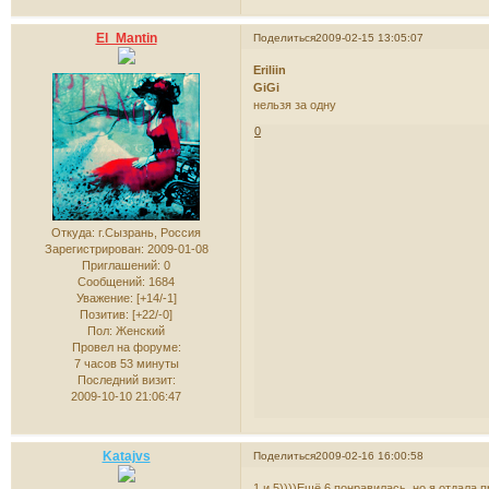
El_Mantin
Поделиться
2009-02-15 13:05:07
Eriliin
GiGi
нельзя за одну
0
Откуда:
г.Сызрань, Россия
Зарегистрирован
: 2009-01-08
Приглашений:
0
Сообщений:
1684
Уважение:
[+14/-1]
Позитив:
[+22/-0]
Пол:
Женский
Провел на форуме:
7 часов 53 минуты
Последний визит:
2009-10-10 21:06:47
Katajvs
Поделиться
2009-02-16 16:00:58
1 и 5))))Ещё 6 понравилась, но я отдала п